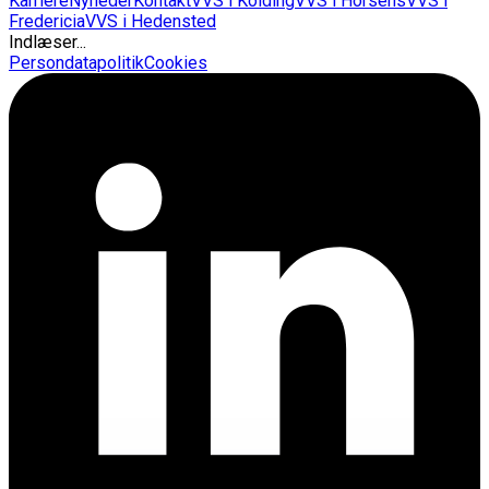
Karriere
Nyheder
Kontakt
VVS i Kolding
VVS i Horsens
VVS i
Fredericia
VVS i Hedensted
Indlæser...
Persondatapolitik
Cookies