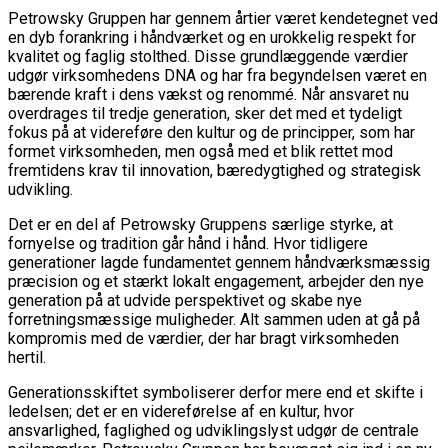
Petrowsky Gruppen har gennem årtier været kendetegnet ved
en dyb forankring i håndværket og en urokkelig respekt for
kvalitet og faglig stolthed. Disse grundlæggende værdier
udgør virksomhedens DNA og har fra begyndelsen været en
bærende kraft i dens vækst og renommé. Når ansvaret nu
overdrages til tredje generation, sker det med et tydeligt
fokus på at videreføre den kultur og de principper, som har
formet virksomheden, men også med et blik rettet mod
fremtidens krav til innovation, bæredygtighed og strategisk
udvikling.
Det er en del af Petrowsky Gruppens særlige styrke, at
fornyelse og tradition går hånd i hånd. Hvor tidligere
generationer lagde fundamentet gennem håndværksmæssig
præcision og et stærkt lokalt engagement, arbejder den nye
generation på at udvide perspektivet og skabe nye
forretningsmæssige muligheder. Alt sammen uden at gå på
kompromis med de værdier, der har bragt virksomheden
hertil.
Generationsskiftet symboliserer derfor mere end et skifte i
ledelsen; det er en videreførelse af en kultur, hvor
ansvarlighed, faglighed og udviklingslyst udgør de centrale