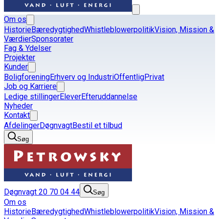
Om os
Historie
Bæredygtighed
Whistleblowerpolitik
Vision, Mission &
Værdier
Sponsorater
Fag & Ydelser
Projekter
Kunder
Boligforening
Erhverv og Industri
Offentlig
Privat
Job og Karriere
Ledige stillinger
Elever
Efteruddannelse
Nyheder
Kontakt
Afdelinger
Døgnvagt
Bestil et tilbud
Søg
Døgnvagt 20 70 04 44
Søg
Om os
Historie
Bæredygtighed
Whistleblowerpolitik
Vision, Mission &