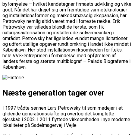
byfornyelse – hvilket kendetegner firmaets udvikling og virke
godt. Når det har drejet sig om fremtidige varmeteknologier
og installationsformer og markedsmæssig ekspansion, har
Petrowsky nemlig altid været med i forreste række. Erik
Petrowsky var således blandt de første, som fik
naturgasautorisation og installerede solvarmeanlæg i
området. Petrowsky har ligeledes vundet mange licitationer
og udført utallige opgaver rundt omkring i landet ikke mindst i
København. Her stod installationsvirksomheden for f.eks.
hele VVS-entreprisen i forbindelse med opførelsen af
landets første og største multibiograf – Palads Biograferne i
København.
Næste generation tager over
I 1997 trådte sønnen Lars Petrowsky til som medejer i et
glidende generationsskifte og overtog det komplette
ejerskab i 2002. I 2011 flyttede virksomheden i nye moderne
lokaliteter på Sadelmagervej i Vejle.