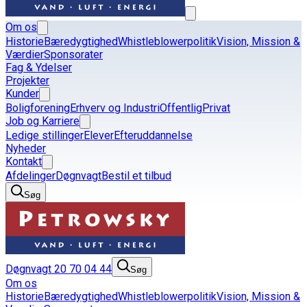
Om os
Historie
Bæredygtighed
Whistleblowerpolitik
Vision, Mission &
Værdier
Sponsorater
Fag & Ydelser
Projekter
Kunder
Boligforening
Erhverv og Industri
Offentlig
Privat
Job og Karriere
Ledige stillinger
Elever
Efteruddannelse
Nyheder
Kontakt
Afdelinger
Døgnvagt
Bestil et tilbud
Søg
Døgnvagt 20 70 04 44
Søg
Om os
Historie
Bæredygtighed
Whistleblowerpolitik
Vision, Mission &