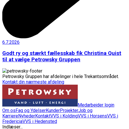
6.7.2026
Godt ry og stærkt fællesskab fik Christina Quist
til at vælge Petrowsky Gruppen
Petrowsky Gruppen har afdelinger i hele Trekantsområdet.
Kontakt din nærmeste afdeling
Medarbejder login
Om os
Fag og Ydelser
Kunder
Projekter
Job og
Karriere
Nyheder
Kontakt
VVS i Kolding
VVS i Horsens
VVS i
Fredericia
VVS i Hedensted
Indlæser...