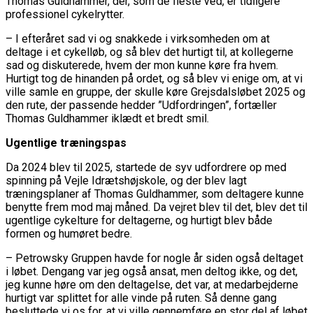
Thomas Guldhammer, der, som de fleste ved, er tidligere
professionel cykelrytter.
– I efteråret sad vi og snakkede i virksomheden om at
deltage i et cykelløb, og så blev det hurtigt til, at kollegerne
sad og diskuterede, hvem der mon kunne køre fra hvem.
Hurtigt tog de hinanden på ordet, og så blev vi enige om, at vi
ville samle en gruppe, der skulle køre Grejsdalsløbet 2025 og
den rute, der passende hedder ”Udfordringen”, fortæller
Thomas Guldhammer iklædt et bredt smil.
Ugentlige træningspas
Da 2024 blev til 2025, startede de syv udfordrere op med
spinning på Vejle Idrætshøjskole, og der blev lagt
træningsplaner af Thomas Guldhammer, som deltagere kunne
benytte frem mod maj måned. Da vejret blev til det, blev det til
ugentlige cykelture for deltagerne, og hurtigt blev både
formen og humøret bedre.
– Petrowsky Gruppen havde for nogle år siden også deltaget
i løbet. Dengang var jeg også ansat, men deltog ikke, og det,
jeg kunne høre om den deltagelse, det var, at medarbejderne
hurtigt var splittet for alle vinde på ruten. Så denne gang
besluttede vi os for, at vi ville gennemføre en stor del af løbet