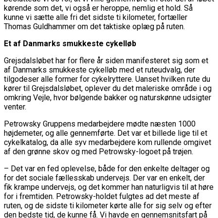
kørende som det, vi også er heroppe, nemlig et hold. Så
kunne vi sætte alle fri det sidste ti kilometer, fortæller
Thomas Guldhammer om det taktiske oplæg på ruten.
Et af Danmarks smukkeste cykelløb
Grejsdalsløbet har for flere år siden manifesteret sig som et
af Danmarks smukkeste cykelløb med et ruteudvalg, der
tilgodeser alle former for cykelryttere. Uanset hvilken rute du
kører til Grejsdalsløbet, oplever du det maleriske område i og
omkring Vejle, hvor bølgende bakker og naturskønne udsigter
venter.
Petrowsky Gruppens medarbejdere mødte næsten 1000
højdemeter, og alle gennemførte. Det var et billede lige til et
cykelkatalog, da alle syv medarbejdere kom rullende omgivet
af den grønne skov og med Petrowsky-logoet på trøjen.
– Det var en fed oplevelse, både for den enkelte deltager og
for det sociale fællesskab undervejs. Der var en enkelt, der
fik krampe undervejs, og det kommer han naturligvis til at høre
for i fremtiden. Petrowsky-holdet fulgtes ad det meste af
ruten, og de sidste ti kilometer kørte alle for sig selv og efter
den bedste tid, de kunne få. Vi havde en gennemsnitsfart på