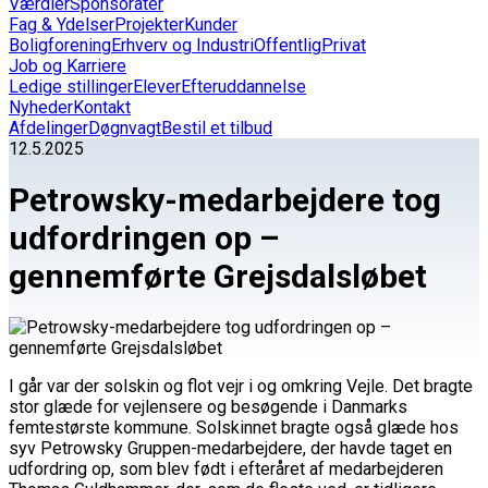
Værdier
Sponsorater
Fag & Ydelser
Projekter
Kunder
Boligforening
Erhverv og Industri
Offentlig
Privat
Job og Karriere
Ledige stillinger
Elever
Efteruddannelse
Nyheder
Kontakt
Afdelinger
Døgnvagt
Bestil et tilbud
12.5.2025
Petrowsky-medarbejdere tog
udfordringen op –
gennemførte Grejsdalsløbet
I går var der solskin og flot vejr i og omkring Vejle. Det bragte
stor glæde for vejlensere og besøgende i Danmarks
femtestørste kommune. Solskinnet bragte også glæde hos
syv Petrowsky Gruppen-medarbejdere, der havde taget en
udfordring op, som blev født i efteråret af medarbejderen