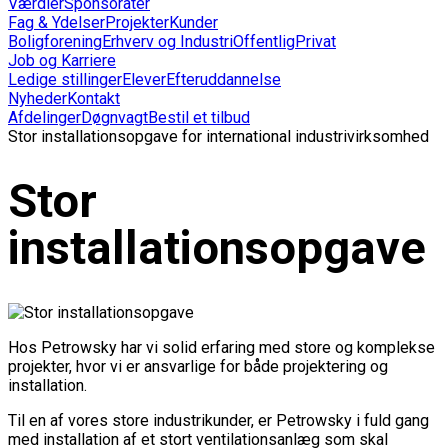
Værdier
Sponsorater
Fag & Ydelser
Projekter
Kunder
Boligforening
Erhverv og Industri
Offentlig
Privat
Job og Karriere
Ledige stillinger
Elever
Efteruddannelse
Nyheder
Kontakt
Afdelinger
Døgnvagt
Bestil et tilbud
Stor installationsopgave for international industrivirksomhed
Stor
installationsopgave
Hos Petrowsky har vi solid erfaring med store og komplekse
projekter, hvor vi er ansvarlige for både projektering og
installation.
Til en af vores store industrikunder, er Petrowsky i fuld gang
med installation af et stort ventilationsanlæg som skal