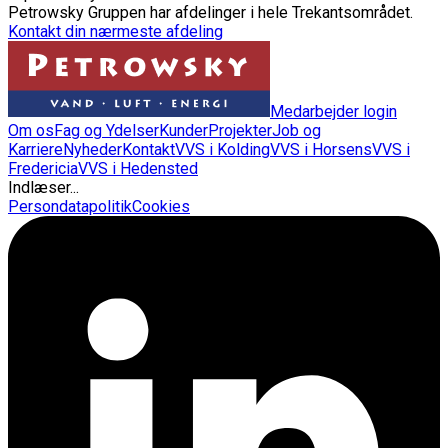
Petrowsky Gruppen har afdelinger i hele Trekantsområdet.
Kontakt din nærmeste afdeling
Medarbejder login
Om os
Fag og Ydelser
Kunder
Projekter
Job og
Karriere
Nyheder
Kontakt
VVS i Kolding
VVS i Horsens
VVS i
Fredericia
VVS i Hedensted
Indlæser...
Persondatapolitik
Cookies