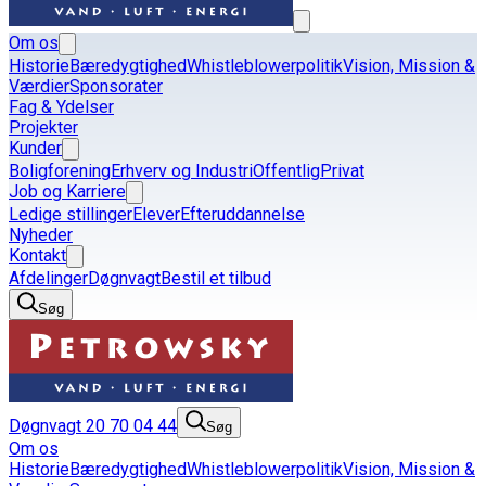
Om os
Historie
Bæredygtighed
Whistleblowerpolitik
Vision, Mission &
Værdier
Sponsorater
Fag & Ydelser
Projekter
Kunder
Boligforening
Erhverv og Industri
Offentlig
Privat
Job og Karriere
Ledige stillinger
Elever
Efteruddannelse
Nyheder
Kontakt
Afdelinger
Døgnvagt
Bestil et tilbud
Søg
Døgnvagt 20 70 04 44
Søg
Om os
Historie
Bæredygtighed
Whistleblowerpolitik
Vision, Mission &