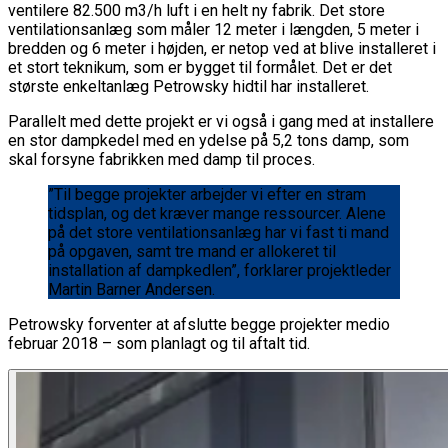
ventilere 82.500 m3/h luft i en helt ny fabrik. Det store
ventilationsanlæg som måler 12 meter i længden, 5 meter i
bredden og 6 meter i højden, er netop ved at blive installeret i
et stort teknikum, som er bygget til formålet. Det er det
største enkeltanlæg Petrowsky hidtil har installeret.
Parallelt med dette projekt er vi også i gang med at installere
en stor dampkedel med en ydelse på 5,2 tons damp, som
skal forsyne fabrikken med damp til proces.
”Til begge projekter arbejder vi efter en stram
tidsplan, og det kræver mange ressourcer. Alene
på det store ventilationsanlæg har vi fast ti mand
på opgaven, samt tre mand er allokeret til
installation af dampkedlen”, forklarer projektleder
Martin Barner Andersen.
Petrowsky forventer at afslutte begge projekter medio
februar 2018 – som planlagt og til aftalt tid.